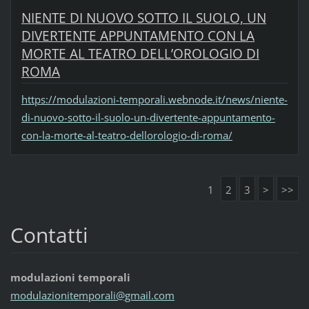
NIENTE DI NUOVO SOTTO IL SUOLO, UN
DIVERTENTE APPUNTAMENTO CON LA
MORTE AL TEATRO DELL’OROLOGIO DI
ROMA
https://modulazioni-temporali.webnode.it/news/niente-
di-nuovo-sotto-il-suolo-un-divertente-appuntamento-
con-la-morte-al-teatro-dellorologio-di-roma/
1
2
3
>
>>
Contatti
modulazioni temporali
modulazi
onitempo
rali@gma
il.com