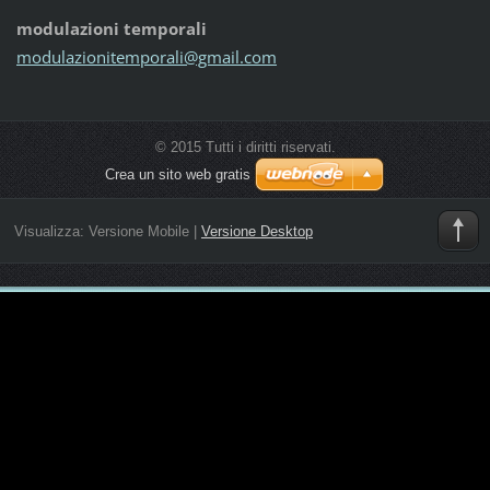
modulazioni temporali
modulazi
onitempo
rali@gma
il.com
© 2015 Tutti i diritti riservati.
Crea un sito web gratis
Visualizza:
Versione Mobile
|
Versione Desktop