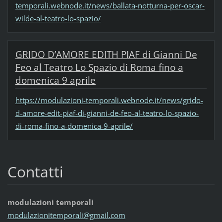
temporali.webnode.it/news/ballata-notturna-per-oscar-
wilde-al-teatro-lo-spazio/
GRIDO D’AMORE EDITH PIAF di Gianni De
Feo al Teatro Lo Spazio di Roma fino a
domenica 9 aprile
https://modulazioni-temporali.webnode.it/news/grido-
d-amore-edit-piaf-di-gianni-de-feo-al-teatro-lo-spazio-
di-roma-fino-a-domenica-9-aprile/
Contatti
modulazioni temporali
modulazi
onitempo
rali@gma
il.com