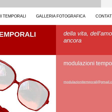
I TEMPORALI
GALLERIA FOTOGRAFICA
CONTAT
della vita, dell'amo
TEMPORALI
ancora
modulazioni tempor
modulazi
onitempo
rali@gma
il