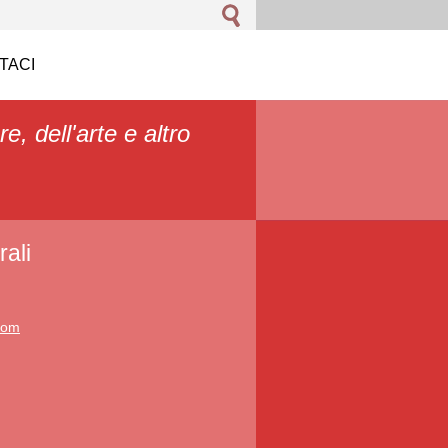
TACI
re, dell'arte e altro
ali
.com