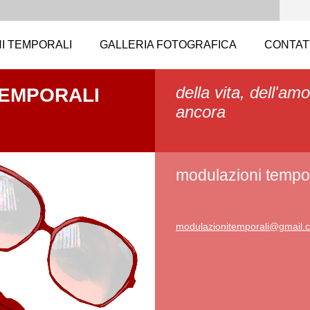
I TEMPORALI
GALLERIA FOTOGRAFICA
CONTAT
della vita, dell'amo
TEMPORALI
ancora
modulazioni tempor
modulazi
onitempo
rali@gma
il