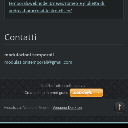
temporali.webnode.it/news/romeo-e-giulietta-di-
andrea-baracco-al-teatro-eliseo/
Contatti
modulazioni temporali
modulazi
onitempo
rali@gma
il.com
© 2015 Tutti i diritti riservati.
Crea un sito internet gratis
Visualizza:
Versione Mobile
|
Versione Desktop