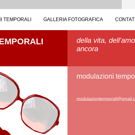
I TEMPORALI
GALLERIA FOTOGRAFICA
CONTAT
della vita, dell'amo
TEMPORALI
ancora
modulazioni tempor
modulazi
onitempo
rali@gma
il