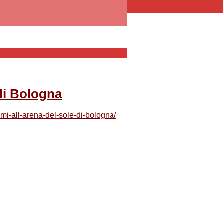
di Bologna
mi-all-arena-del-sole-di-bologna/