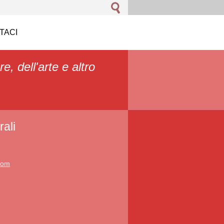
TACI
re, dell'arte e altro
ali
.com