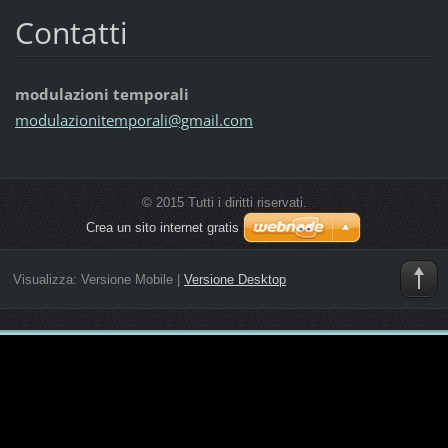
Contatti
modulazioni temporali
modulazi
onitempo
rali@gma
il.com
© 2015 Tutti i diritti riservati.
Crea un sito internet gratis
Visualizza:
Versione Mobile
|
Versione Desktop