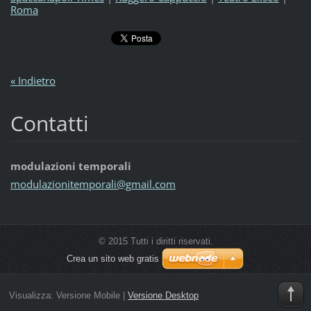
Roma
« Indietro
Contatti
modulazioni temporali
modulazi
onitempo
rali@gma
il.com
© 2015 Tutti i diritti riservati.
Crea un sito web gratis
Visualizza:
Versione Mobile
|
Versione Desktop