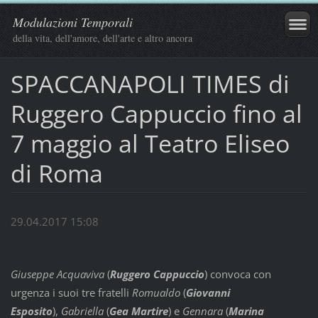
Modulazioni Temporali
della vita, dell'amore, dell'arte e altro ancora
SPACCANAPOLI TIMES di
Ruggero Cappuccio fino al
7 maggio al Teatro Eliseo
di Roma
29.04.2017 15:08
Giuseppe Acquaviva
(
Ruggero Cappuccio
) convoca con
urgenza i suoi tre fratelli
Romualdo
(
Giovanni
Esposito
),
Gabriella
(
Gea Martire
) e
Gennara
(
Marina