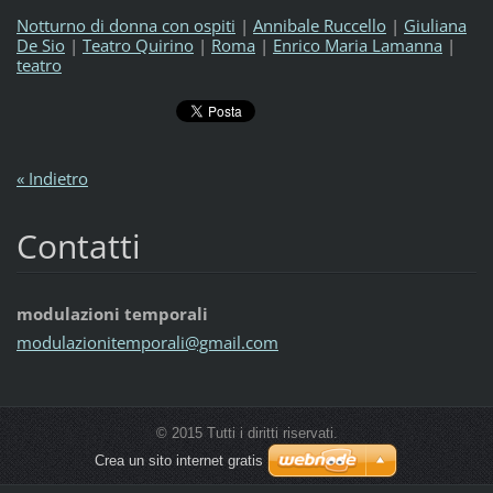
Notturno di donna con ospiti
|
Annibale Ruccello
|
Giuliana
De Sio
|
Teatro Quirino
|
Roma
|
Enrico Maria Lamanna
|
teatro
« Indietro
Contatti
modulazioni temporali
modulazi
onitempo
rali@gma
il.com
© 2015 Tutti i diritti riservati.
Crea un sito internet gratis