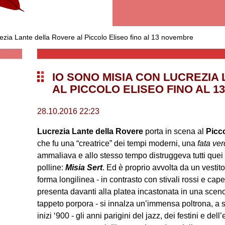
ia Lante della Rovere al Piccolo Eliseo fino al 13 novembre
IO SONO MISIA CON LUCREZIA
AL PICCOLO ELISEO FINO AL 
28.10.2016 22:23
Lucrezia Lante della Rovere
porta in scena al
Picc
che fu una “creatrice” dei tempi moderni, una
fata ve
ammaliava e allo stesso tempo distruggeva tutti quei
polline:
Misia Sert
. Ed è proprio avvolta da un vestito
forma longilinea - in contrasto con stivali rossi e cap
presenta davanti alla platea incastonata in una scenog
tappeto porpora - si innalza un’immensa poltrona, a si
inizi ‘900 - gli anni parigini del jazz, dei festini e del