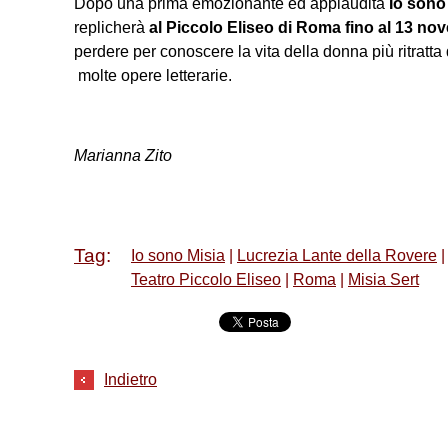
Dopo una prima emozionante ed applaudita
Io sono
replicherà
al Piccolo Eliseo di Roma fino al 13 no
perdere per conoscere la vita della donna più ritratta
molte opere letterarie.
Marianna Zito
Tag
:
Io sono Misia
|
Lucrezia Lante della Rovere
|
Teatro Piccolo Eliseo
|
Roma
|
Misia Sert
Indietro