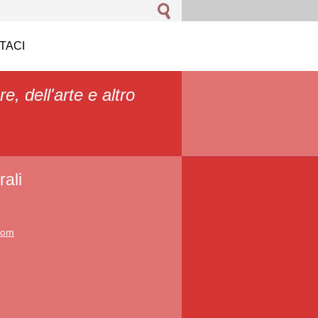
TACI
re, dell'arte e altro
ali
.com