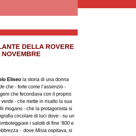
 LANTE DELLA ROVERE
13 NOVEMBRE
olo Eliseo
la storia di una donna
rde
che - forte come l’assenzio -
 geni che fecondava con il proprio
 verde - che mette in risalto la sua
elli mogano - che la protagonista si
rafia circolare di luci dove - su un
mboleggiare i salotti di fine ‘800 e
l’ebbrezza
-
dove
Misia
ospitava, si