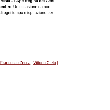
 Misia – l’Ape Regina dei Geni
vembre
. Un’occasione da non
 di ogni tempo e ispirazione per
Francesco Zecca
|
Vittorio Cielo
|