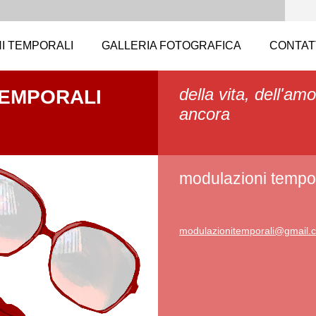
I TEMPORALI
GALLERIA FOTOGRAFICA
CONTAT
della vita, dell'amo
TEMPORALI
ancora
modulazioni tempor
modulazi
onitempo
rali@gma
il