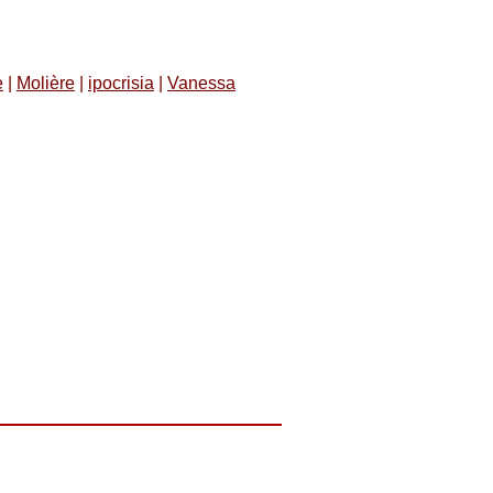
e
|
Molière
|
ipocrisia
|
Vanessa