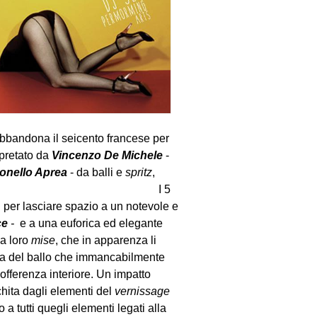
abbandona il seicento francese per
rpretato da
Vincenzo De Michele
-
onello Aprea
- da balli e
spritz
,
estano inalterati. I 5
ti per lasciare spazio a un notevole e
ce
-
e a una euforica ed elegante
la loro
mise
, che in apparenza li
sia del ballo che immancabilmente
sofferenza interiore. Un impatto
chita dagli elementi del
vernissage
o a tutti quegli elementi legati alla