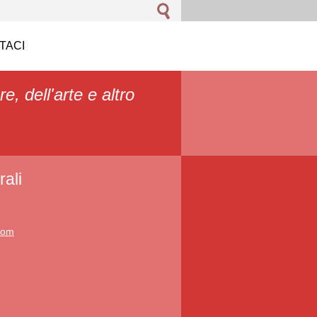
TACI
re, dell'arte e altro
ali
.com