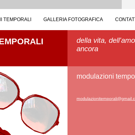
I TEMPORALI
GALLERIA FOTOGRAFICA
CONTAT
della vita, dell'amo
TEMPORALI
ancora
modulazioni tempor
modulazi
onitempo
rali@gma
il