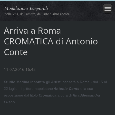
Modulazioni Temporali
della vita, dell'amore, dell'arte e altro ancora
Arriva a Roma
CROMATICA di Antonio
Conte
11.07.2016 16:42
Studio Medina incontra gli Artisti
ospiterà a Roma - dal 15 al
22 luglio - il pittore napoletano
Antonio Conte
e la sua
esposizione dal titolo
Cromatica
a cura di
Rita Alessandra
Fusco
.