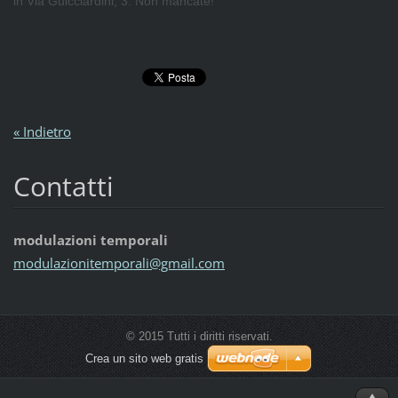
in Via Guicciardini, 3. Non mancate!
« Indietro
Contatti
modulazioni temporali
modulazi
onitempo
rali@gma
il.com
© 2015 Tutti i diritti riservati.
Crea un sito web gratis