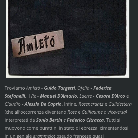
Troviamo
Amletò -
Guido Targetti
,
Ofelia -
Federica
Stefanelli
, il
Re -
Manuel D’Amario
,
Laerte -
Cesare D’Arco
e
Claudi
o -
Alessio De Caprio
. Infine,
Rosencrantz
e
Guildestern
(che all’occorrenza diventano
Rose
e
Guillaume
o viceversa)
interpretati da
Sonia Bertin
e
Federico Citracca
. Tutti si
muovono come burattini in stato di ebrezza, cimentandosi
in un geniale
grammelot
pseudo francese quasi