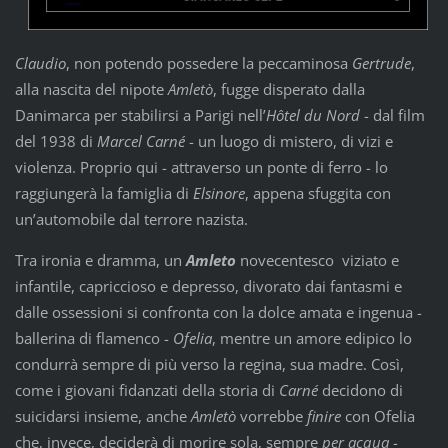
Claudio
, non potendo possedere la peccaminosa
Gertrude
,
alla nascita del nipote
Amletò
, fugge disperato dalla
Danimarca per stabilirsi a Parigi nell’
Hôtel
du Nord
- dal film
del 1938 di
Marcel Carné
- un luogo di mistero, di vizi e
violenza. Proprio qui - attraverso un ponte di ferro - lo
raggiungerà la famiglia di
Elsinore
, appena sfuggita con
un’automobile dal terrore nazista.
Tra ironia e dramma, un
Amleto
novecentesco viziato e
infantile, capriccioso e depresso, divorato dai fantasmi e
dalle ossessioni si confronta con la dolce amata e ingenua -
ballerina di flamenco -
Ofelia
, mentre un amore edipico lo
condurrà sempre di più verso la regina, sua madre. Così,
come i giovani fidanzati della storia di
Carné
decidono di
suicidarsi insieme, anche
Amletò
vorrebbe
finire
con Ofelia
che, invece, deciderà di morire sola, sempre
per acqua
-