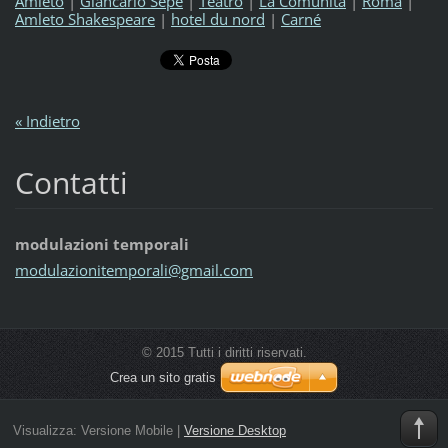
Amletò
|
Giancarlo Sepe
|
Teatro
|
La Comunità
|
Roma
|
Amleto Shakespeare
|
hotel du nord
|
Carné
« Indietro
Contatti
modulazioni temporali
modulazi
onitempo
rali@gma
il.com
© 2015 Tutti i diritti riservati.
Crea un sito gratis
Visualizza:
Versione Mobile
|
Versione Desktop