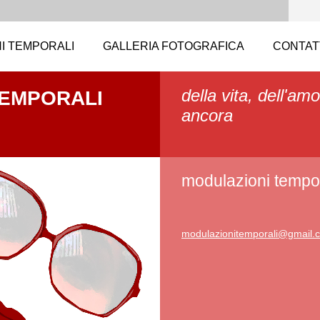
I TEMPORALI
GALLERIA FOTOGRAFICA
CONTAT
della vita, dell'amo
TEMPORALI
ancora
modulazioni tempor
modulazi
onitempo
rali@gma
il