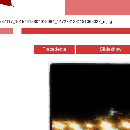
537117_10154415804015084_1472781281191068023_n.jpg
Precedente
Slideshow